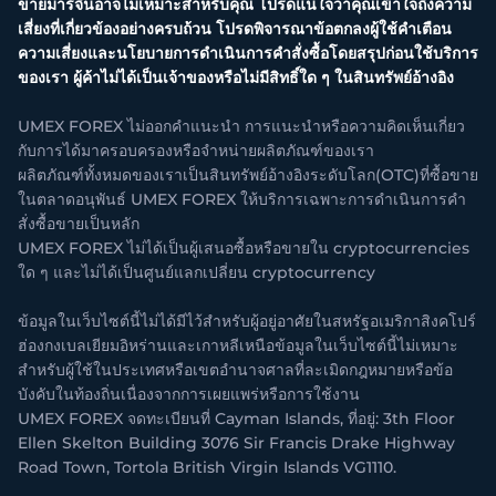
ขายมาร์จิ้นอาจไม่เหมาะสำหรับคุณ โปรดแน่ใจว่าคุณเข้าใจถึงความ
เสี่ยงที่เกี่ยวข้องอย่างครบถ้วน โปรดพิจารณาข้อตกลงผู้ใช้คำเตือน
ความเสี่ยงและนโยบายการดำเนินการคำสั่งซื้อโดยสรุปก่อนใช้บริการ
ของเรา ผู้ค้าไม่ได้เป็นเจ้าของหรือไม่มีสิทธิ์ใด ๆ ในสินทรัพย์อ้างอิง
UMEX FOREX ไม่ออกคำแนะนำ การแนะนำหรือความคิดเห็นเกี่ยว
กับการได้มาครอบครองหรือจำหน่ายผลิตภัณฑ์ของเรา
ผลิตภัณฑ์ทั้งหมดของเราเป็นสินทรัพย์อ้างอิงระดับโลก(OTC)ที่ซื้อขาย
ในตลาดอนุพันธ์ UMEX FOREX ให้บริการเฉพาะการดำเนินการคำ
สั่งซื้อขายเป็นหลัก
UMEX FOREX ไม่ได้เป็นผู้เสนอซื้อหรือขายใน cryptocurrencies
ใด ๆ และไม่ได้เป็นศูนย์แลกเปลี่ยน cryptocurrency
ข้อมูลในเว็บไซต์นี้ไม่ได้มีไว้สำหรับผู้อยู่อาศัยในสหรัฐอเมริกาสิงคโปร์
ฮ่องกงเบลเยียมอิหร่านและเกาหลีเหนือข้อมูลในเว็บไซต์นี้ไม่เหมาะ
สำหรับผู้ใช้ในประเทศหรือเขตอำนาจศาลที่ละเมิดกฎหมายหรือข้อ
บังคับในท้องถิ่นเนื่องจากการเผยแพร่หรือการใช้งาน
UMEX FOREX จดทะเบียนที่ Cayman Islands, ที่อยู่: 3th Floor
Ellen Skelton Building 3076 Sir Francis Drake Highway
Road Town, Tortola British Virgin Islands VG1110.