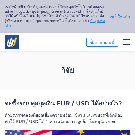
เราใชค้ ุกก้(ี เกบ็ ขอ้ มูล)เพ่อื ใหเ้ ขา้ ใจว่าคุณใชเ้ วบ็ ไซต์ของเรา
อย่างไร (เช่น เปิดดูขอ้ มูลอะไรบ้าง) เพ่อื นาไปพฒั นาใหค้ ุณใชง้
านได้ดขี นึ้ เพยี งกดป่มุ “เขา้ ใจแล้ว” หรอื ใชเ้ วบ็ ไซต์ของเราต่อ
เขา้ ใจแล้ว
(ซ่งึ หมายความว่า) คุณตกลงยอบรบั เงอ่ื นไขต่างๆแล้ว
ข้อมูลเพิ่ม
เติม
ซื้อขายตอนนี้
ซื้อขาย
วิจัย
แพลตฟอร์ม
การวิเคราะห์ตลาด
จะซื้อขายคู่สกุลเงิน EUR / USD ได้อย่างไร?
การศึกษา
ด้วยสภาพคล่องที่ยอดเยี่ยมความพร้อมใช้งานและสเปรดที่เล็กน้อย
เกี่ยวกับเรา
ทำให้ EUR / USD ได้รับความนิยมอย่างถูกต้องในหมู่นักเทรด