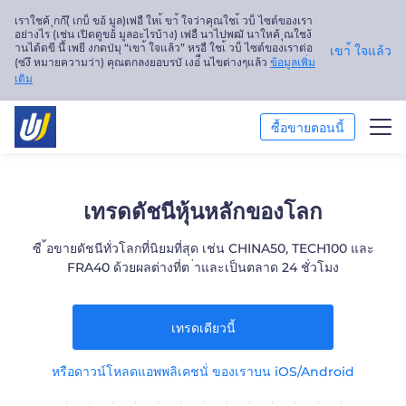
เราใชค้ ุกก้(ี เกบ็ ขอ้ มูล)เพ่อื ใหเ้ ขา้ ใจว่าคุณใชเ้ วบ็ ไซต์ของเรา
อย่างไร (เช่น เปิดดูขอ้ มูลอะไรบ้าง) เพ่อื นาไปพฒั นาใหค้ ุณใชง้
านได้ดขี นึ้ เพยี งกดป่มุ “เขา้ ใจแล้ว” หรอื ใชเ้ วบ็ ไซต์ของเราต่อ
เขา้ ใจแล้ว
(ซ่งึ หมายความว่า) คุณตกลงยอบรบั เงอ่ื นไขต่างๆแล้ว
ข้อมูลเพิ่ม
เติม
ซื้อขายตอนนี้
ซื้อขาย
เทรดดัชนีหุ้นหลักของโลก
แพลตฟอร์ม
ซื ้อขายดัชนีทั่วโลกที่นิยมที่สุด เช่น CHINA50, TECH100 และ
FRA40 ด้วยผลต่างที่ต ่าและเป็นตลาด 24 ชั่วโมง
การวิเคราะห์ตลาด
การศึกษา
เทรดเดียวนี้
เกี่ยวกับเรา
หรือดาวน์โหลดแอพพลิเคชนั่ ของเราบน iOS/Android