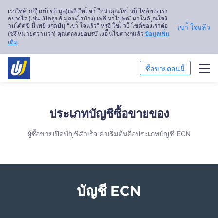
เราใชค้ ุกก้(ี เกบ็ ขอ้ มูล)เพ่อื ใหเ้ ขา้ ใจว่าคุณใชเ้ วบ็ ไซต์ของเรา
อย่างไร (เช่น เปิดดูขอ้ มูลอะไรบ้าง) เพ่อื นาไปพฒั นาใหค้ ุณใชง้
านได้ดขี นึ้ เพยี งกดป่มุ “เขา้ ใจแล้ว” หรอื ใชเ้ วบ็ ไซต์ของเราต่อ
เขา้ ใจแล้ว
(ซ่งึ หมายความว่า) คุณตกลงยอบรบั เงอ่ื นไขต่างๆแล้ว
ข้อมูลเพิ่ม
เติม
ซื้อขายตอนนี้
ซื้อขาย
ประเภทบัญชีซื้อขายของ
แพลตฟอร์ม
ผู้ซื้อขายเปิดบัญชีสำเร็จ ค่าเริ่มต้นคือประเภทบัญชี ECN
การวิเคราะห์ตลาด
การศึกษา
บัญชี ECN
เกี่ยวกับเรา