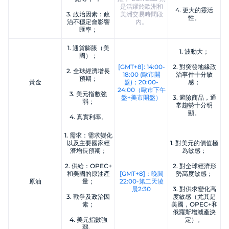
是活躍於歐洲和
4. 更大的靈活
3. 政治因素：政
美洲交易時間段
性。
治不穩定會影響
內。
匯率；
1. 通貨膨脹（美
1. 波動大；
國）；
[GMT+8]: 14:00-
2. 對突發地緣政
2. 全球經濟增長
18:00 (歐市開
治事件十分敏
預期；
黃金
盤)；20:00-
感；
24:00（歐市下午
3. 美元指數強
盤+美市開盤）
3. 避險商品，通
弱；
常趨勢十分明
顯。
4. 真實利率。
1. 需求：需求變化
以及主要國家經
1. 對美元的價值極
濟增長預期；
為敏感；
2. 供給：OPEC+
2. 對全球經濟形
和美國的原油產
[GMT+8]：晚間
勢高度敏感；
原油
量；
22:00-第二天淩
晨2:30
3. 對供求變化高
3. 戰爭及政治因
度敏感（尤其是
素；
美國，OPEC+和
俄羅斯增減產決
4. 美元指數強
定）。
弱。