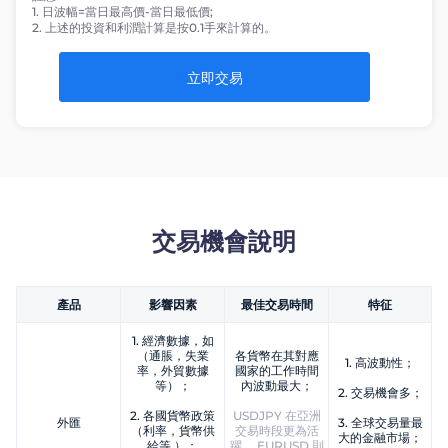
1. 日波幅=當日最高價-當日最低價;
2. 上述的投資和利潤計算是按0.1手來計算的。
立即交易
交易機會說明
產品
影響因素
最佳交易時間
特征
1. 經濟數據，如
（通脹，失業
各貨幣在其對應
1. 高波動性；
率，外貿數據
國家的工作時間
等）；
內波動最大；
2. 交易機會多；
2. 各國貨幣政策
USDJPY 在亞洲
外匯
3. 全球交易量最
（利率，貨幣供
交易時段更為活
大的金融市場；
給等 ）；
躍， EURUSD 則