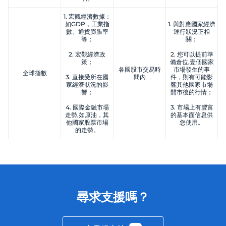
1. 宏觀經濟數據：
如GDP，工業指
1. 與對應國家經濟
數、通貨膨脹率
運行狀況正相
等；
關；
2. 宏觀經濟政
2. 您可以提前準
策；
備倉位,壹個國家
各國股市交易時
市場發生的事
全球指數
3. 直接受所在國
間內
件，則有可能影
家經濟狀況的影
響其他國家市場
響；
開市後的行情；
4. 國際金融市場
3. 市場上有豐富
走勢,如原油，其
的基本面信息供
他國家股票市場
您使用。
的走勢。
尋求支援嗎？