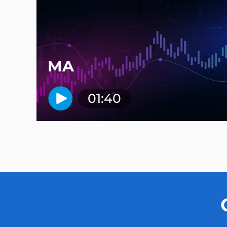
MA
01:40