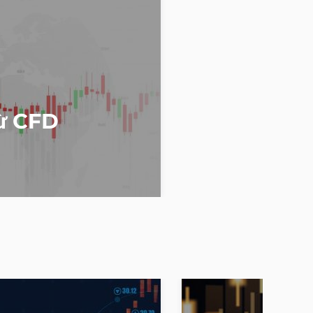
từ CFD