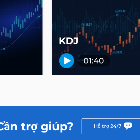
KDJ
01:40
Cần trợ giúp?
Hỗ trợ 24/7