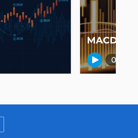
MACD
01:40